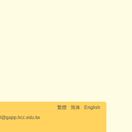
繁體
简体
English
0@gapp.hcc.edu.tw