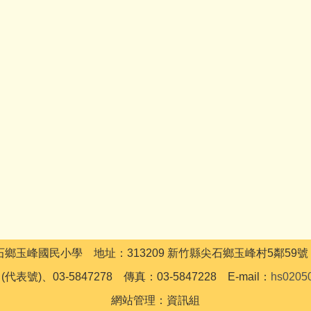
竹縣尖石鄉玉峰國民小學 地址：313209 新竹縣尖石鄉玉峰村5鄰59號
 (代表號)、03-5847278 傳真：03-5847228 E-mail：
hs0205
網站管理：資訊組